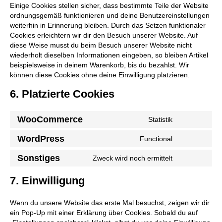
Einige Cookies stellen sicher, dass bestimmte Teile der Website
ordnungsgemäß funktionieren und deine Benutzereinstellungen
weiterhin in Erinnerung bleiben. Durch das Setzen funktionaler
Cookies erleichtern wir dir den Besuch unserer Website. Auf
diese Weise musst du beim Besuch unserer Website nicht
wiederholt dieselben Informationen eingeben, so bleiben Artikel
beispielsweise in deinem Warenkorb, bis du bezahlst. Wir
können diese Cookies ohne deine Einwilligung platzieren.
6. Platzierte Cookies
WooCommerce
Statistik
Consent
to
WordPress
Functional
Consent
service
to
woocommerc
Sonstiges
Zweck wird noch ermittelt
Consent
service
to
wordpress
7. Einwilligung
service
sonstiges
Wenn du unsere Website das erste Mal besuchst, zeigen wir dir
ein Pop-Up mit einer Erklärung über Cookies. Sobald du auf